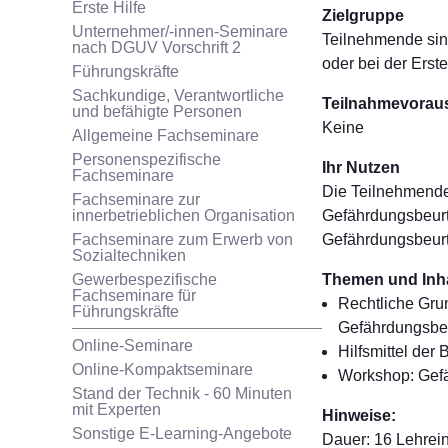
Erste Hilfe
Zielgruppe
Unternehmer/-innen-Seminare
Teilnehmende sin
nach DGUV Vorschrift 2
oder bei der Erst
Führungskräfte
Sachkundige, Verantwortliche
Teilnahmevorau
und befähigte Personen
Keine
Allgemeine Fachseminare
Personenspezifische
Ihr Nutzen
Fachseminare
Die Teilnehmende
Fachseminare zur
innerbetrieblichen Organisation
Gefährdungsbeurt
Fachseminare zum Erwerb von
Gefährdungsbeurte
Sozialtechniken
Gewerbespezifische
Themen und Inha
Fachseminare für
Rechtliche Gru
Führungskräfte
Gefährdungsbeu
Online-Seminare
Hilfsmittel de
Online-Kompaktseminare
Workshop: Gef
Stand der Technik - 60 Minuten
mit Experten
Hinweise:
Sonstige E-Learning-Angebote
Dauer: 16 Lehrein