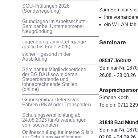
SGU-Prüfungen 2026
Zum Seminar sind
(Sonderregelung)
Ihre vorhanden
Grundlagen im Arbeitsschutz -
ein W-LAN-fähi
Seminar bei Unternehmens-
Neugründung
Jugendprogramm-Lehrgänge
Seminare
(gültig bis Ende 2026)
sicher + gesund in der
Ausbildung
08547 Jößnitz
Seminar-Nr. 1870
Seminar für Mitgliedsbetriebe
der BG BAU sowie deren
26.08. - 28.08.26
Steuerberatende und
lohnabrechnende Stellen
(online)
Ansprechperson 
Simone Koch
Grundseminar Defensives
Fahren (PKW oder Transporter)
Telefon: 0711 229
Schulungsverpflichtung ab
24.08.2023 für Anwendungen
31848 Bad Münd
von Isocyanaten
Seminar-Nr. 1870
Onlineschulung für interne Sifa´s
02.09. - 04.09.26
zur Schulungsverpflichtung