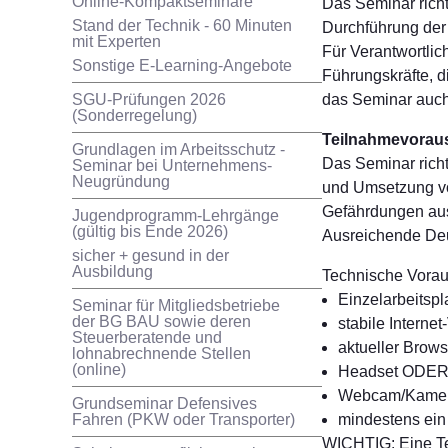
Online-Kompaktseminare
Das Seminar richt
Stand der Technik - 60 Minuten
Durchführung der
mit Experten
Für Verantwortlic
Sonstige E-Learning-Angebote
Führungskräfte, 
das Seminar auch
SGU-Prüfungen 2026
(Sonderregelung)
Teilnahmevorau
Grundlagen im Arbeitsschutz -
Das Seminar richt
Seminar bei Unternehmens-
Neugründung
und Umsetzung v
Gefährdungen aus
Jugendprogramm-Lehrgänge
(gültig bis Ende 2026)
Ausreichende Deut
sicher + gesund in der
Ausbildung
Technische Vora
Einzelarbeitsp
Seminar für Mitgliedsbetriebe
der BG BAU sowie deren
stabile Interne
Steuerberatende und
aktueller Brow
lohnabrechnende Stellen
(online)
Headset ODER 
Webcam/Kame
Grundseminar Defensives
mindestens ein
Fahren (PKW oder Transporter)
WICHTIG: Eine Tei