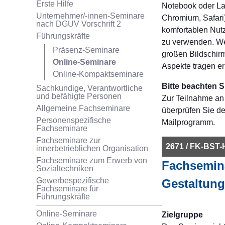
Erste Hilfe
Notebook oder Lap
Unternehmer/-innen-Seminare
Chromium, Safari)
nach DGUV Vorschrift 2
komfortablen Nutz
Führungskräfte
zu verwenden. We
Präsenz-Seminare
großen Bildschirm
Online-Seminare
Aspekte tragen er
Online-Kompaktseminare
Bitte beachten S
Sachkundige, Verantwortliche
und befähigte Personen
Zur Teilnahme an 
Allgemeine Fachseminare
überprüfen Sie d
Personenspezifische
Mailprogramm.
Fachseminare
Fachseminare zur
2671 / FK-BST
innerbetrieblichen Organisation
Fachseminare zum Erwerb von
Fachsemina
Sozialtechniken
Gewerbespezifische
Gestaltung
Fachseminare für
Führungskräfte
Online-Seminare
Zielgruppe