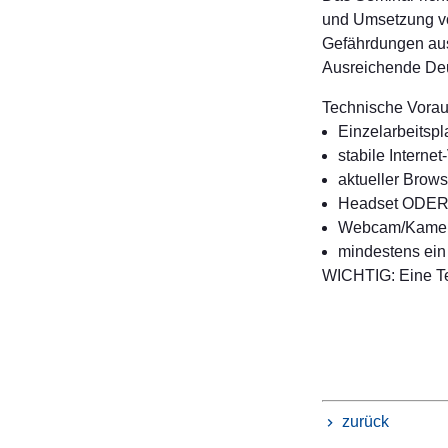
und Umsetzung v
Gefährdungen aus
Ausreichende Deut
Technische Vora
Einzelarbeitsp
stabile Interne
aktueller Brow
Headset ODER 
Webcam/Kame
mindestens ein
WICHTIG: Eine Tei
zurück