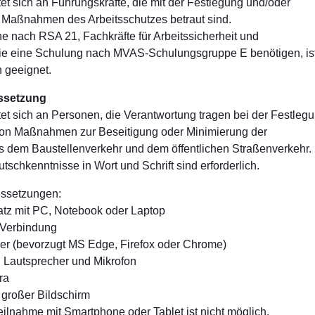
et sich an Führungskräfte, die mit der Festlegung und/oder
 Maßnahmen des Arbeitsschutzes betraut sind.
he nach RSA 21, Fachkräfte für Arbeitssicherheit und
die eine Schulung nach MVAS-Schulungsgruppe E benötigen, is
 geeignet.
ssetzung
et sich an Personen, die Verantwortung tragen bei der Festleg
on Maßnahmen zur Beseitigung oder Minimierung der
 dem Baustellenverkehr und dem öffentlichen Straßenverkehr.
schkenntnisse in Wort und Schrift sind erforderlich.
ussetzungen:
latz mit PC, Notebook oder Laptop
t-Verbindung
ser (bevorzugt MS Edge, Firefox oder Chrome)
Lautsprecher und Mikrofon
ra
 großer Bildschirm
lnahme mit Smartphone oder Tablet ist nicht möglich.